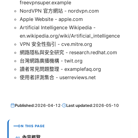
freevpnsuper.example
NordVPN 官方網站 - nordvpn.com
Apple Website - apple.com
Artificial Intelligence Wikipedia -
en.wikipedia.org/wiki/Artificial_intelligence
VPN 安全性指引 - cve.mitre.org
網路隱私與安全研究 - research.redhat.com
台灣網路廣播機構 - twit.org
讀者常見問題整理 - examplefaq.org
使用者評測集合 - userreviews.net
Published:
2026-04-12
·
Last updated:
2026-05-10
ON THIS PAGE
內容概覽