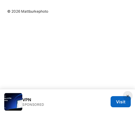
© 2026 Mattburkephoto
×
VPN
Visit
SPONSORED
Mattburkephoto Media Inc.
Unter den Linden 21