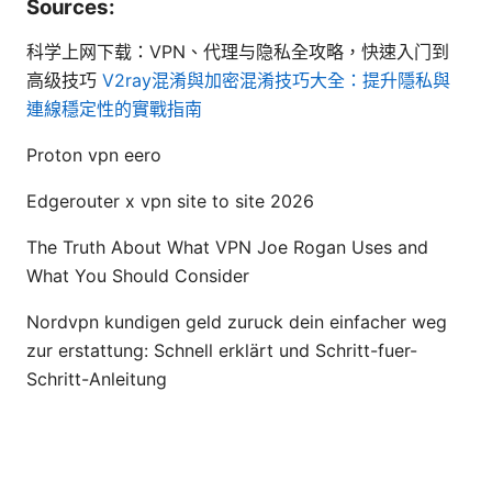
Sources:
科学上网下载：VPN、代理与隐私全攻略，快速入门到
高级技巧
V2ray混淆與加密混淆技巧大全：提升隱私與
連線穩定性的實戰指南
Proton vpn eero
Edgerouter x vpn site to site 2026
The Truth About What VPN Joe Rogan Uses and
What You Should Consider
Nordvpn kundigen geld zuruck dein einfacher weg
zur erstattung: Schnell erklärt und Schritt-fuer-
Schritt-Anleitung