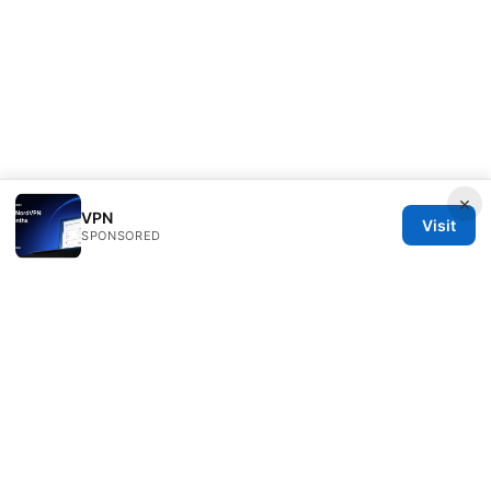
×
VPN
Visit
SPONSORED
Mattburkephoto Media Inc.
Unter den Linden 21
Berlin, Berlin, 10115
DE
press@mattburkephoto.com
+49 30 7491617
About
Privacy Policy
Terms of Use