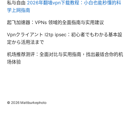
私与自由
2026年翻墙vpn下载教程：小白也能秒懂的科
学上网指南
起飞加速器：VPNs 领域的全面指南与实用建议
Vpnクライアント l2tp ipsec：初心者でもわかる基本設
定から活用法まで
机场推荐测评：全面对比与实用指南，找出最适合你的机
场体验
© 2026 Mattburkephoto