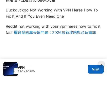
Duckduckgo Not Working With VPN Heres How To
Fix It And If You Even Need One
Reddit not working with your vpn heres how to fix it
fast
麗寶樂園摩天輪門票：2026最新攻略與必玩資訊
×
© 2026 Mattburkephoto
VPN
Visit
SPONSORED
Mattburkephoto Media Inc.
Unter den Linden 21
Berlin, Berlin, 10115
DE