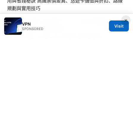
用與省錢秘訣 高鐵票價差異、悠遊卡儲值與折扣、路線
規劃與實用技巧
×
九州 大学 全学 vpn 接続 サービス 全方位指南：配置、
VPN
Visit
原理、性能对比与安全要点
Pc vpn github Windows 上
SPONSORED
的 VPN 设置、代理工具与数据安全综合指南
© 2026 Mattburkephoto
Mattburkephoto Media Inc.
Unter den Linden 21
Berlin, Berlin, 10115
DE
press@mattburkephoto.com