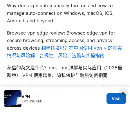
Why does vpn automatically turn on and how to
manage auto-connect on Windows, macOS, iOS,
Android, and beyond
Browsec vpn edge review: Browsec edge vpn for
secure browsing, streaming access, and privacy
across devices
翻墙违法吗？在中国使用 vpn ⭐ 的真实
情况与风险解：合规性、风险、选购与实操指南
私信的英文是什么？dm、pm 详解与实际应用（2025最
新版） VPN 使用场景、隐私保护与跨境访问指南
Is windscribe a vpn and is it a good option for
×
privacy, streaming, and price in 2025
VPN
Visit
SPONSORED