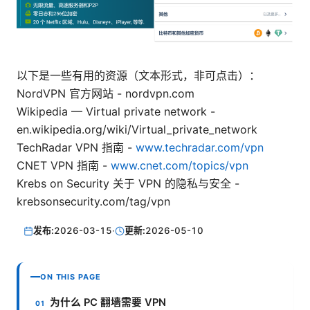
以下是一些有用的资源（文本形式，非可点击）：
NordVPN 官方网站 - nordvpn.com
Wikipedia — Virtual private network -
en.wikipedia.org/wiki/Virtual_private_network
TechRadar VPN 指南 -
www.techradar.com/vpn
CNET VPN 指南 -
www.cnet.com/topics/vpn
Krebs on Security 关于 VPN 的隐私与安全 -
krebsonsecurity.com/tag/vpn
发布:
2026-03-15
·
更新:
2026-05-10
ON THIS PAGE
为什么 PC 翻墙需要 VPN