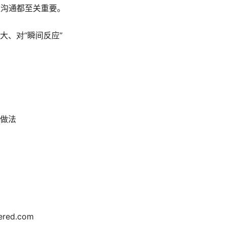
伍沟通都至关重要。
大、对“瞬间反应”
做法
ered.com