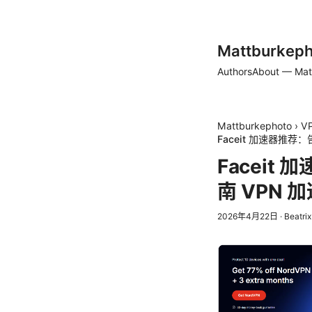
Mattburkeph
Authors
About — Mat
Mattburkephoto
›
V
Faceit 加速器推
Facei
南 VPN
2026年4月22日
·
Beatri