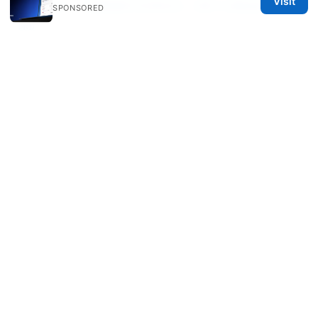
Visit
隧道熊vpn：全面指南与实用对比，提升上网自由与隐私
SPONSORED
保护
Microsoft edge vpn mit jamf und conditional access
policy in osterreich ein umfassender leitfaden
OpenVpn Windows：全方位指南、设置与实用技巧
© 2026 Mattburkephoto
Mattburkephoto Media Inc.
Unter den Linden 21
Berlin, Berlin, 10115
DE