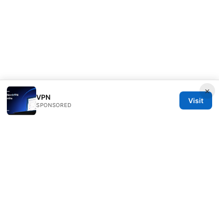
×
VPN
Visit
SPONSORED
Mattburkephoto Media Inc.
Unter den Linden 21
Berlin, Berlin, 10115
DE
press@mattburkephoto.com
+49 30 7491617
About
Privacy Policy
Terms of Use