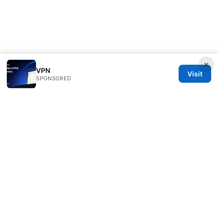
×
VPN
Visit
SPONSORED
Mattburkephoto Media Inc.
Unter den Linden 21
Berlin, Berlin, 10115
DE
press@mattburkephoto.com
+49 30 7491617
About
Privacy Policy
Terms of Use