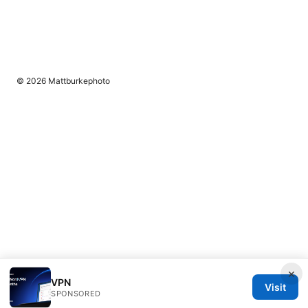
© 2026 Mattburkephoto
×
VPN
Visit
SPONSORED