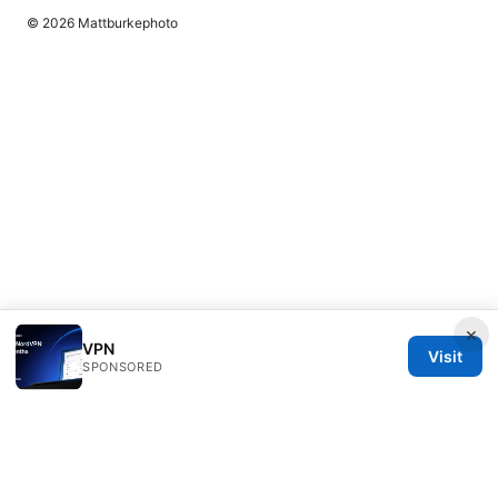
© 2026 Mattburkephoto
×
VPN
Visit
SPONSORED
Mattburkephoto Media Inc.
Unter den Linden 21
Berlin, Berlin, 10115