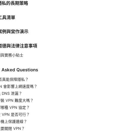
與隱私的長期策略
與工具清單
者案例與實作演示
的道德與法律注意事項
例與實務小貼士
y Asked Questions
是否真能保障隱私？
PN 會影響上網速度嗎？
 DNS 泄漏？
裝 VPN 難度大嗎？
哪種 VPN 協定？
 VPN 是否可行？
手機上保護連線？
要關閉 VPN？