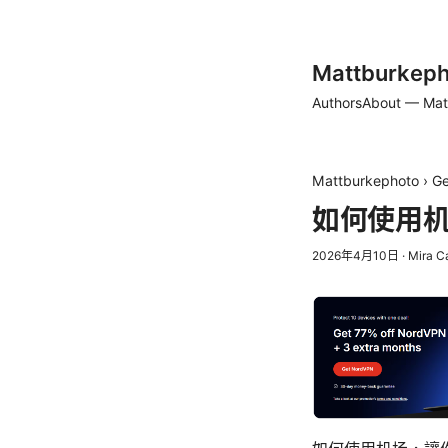
Mattburkeph
Authors
About — Mat
Mattburkephoto
›
Ge
如何使用
2026年4月10日
·
Mira C