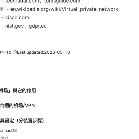
techradar.com、tomsguide.com
n.wikipedia.org/wiki/Virtual_private_network
cisco.com
nist.gov、gdpr.eu
04-10
·
Last updated:
2026-05-10
「机场」與它的作用
擇合適的机场/VPN
安裝與設定（分裝置步驟）
s/macOS
roid