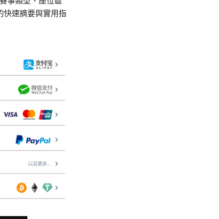
因賽事類型、座位區
的快速摘要與實用指