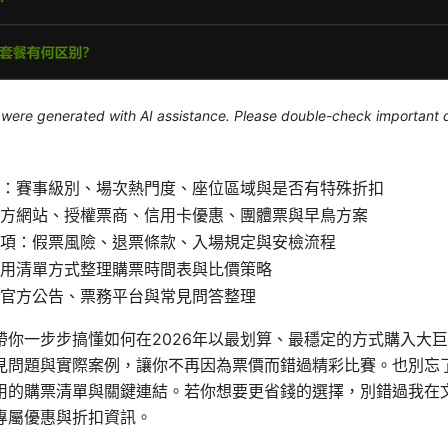
le were generated with AI assistance. Please double-check important d
：賽事級別、場次熱門度、座位區域與是否有特殊折扣
方網站、授權票商、信用卡優惠、團體票與早鳥方案
項：假票風險、退票條款、入場規定與安檢流程
用清單方式整理購票時間表與比價策略
官方公告、票務平台與常見問答整理
帶你一步步搞懂如何在2026年以最划算、最穩定的方式購入大
見問題與實際案例，讓你不再因為票價而錯過精彩比賽。也別忘
用的購票清單與關鍵連結。若你想要更省錢的選擇，別錯過我在
專屬優惠與折扣資訊。