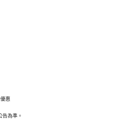
外優惠
公告為準。