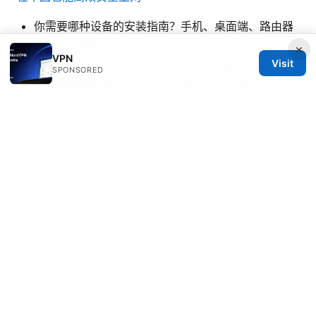
你需要哪种设备的安装指南？手机、桌面端、路由器
还是浏览器扩展？
×
VPN
你主要关注的场景是浏览、工作还是流媒体？
Visit
SPONSORED
你偏好哪种协议的 VPN？WireGuard、OpenVPN 还
是 IKEv2？
你是否需要企业级合规与审计？
注：本文中的推荐入口以帮助你快速访问优质 VPN 方
案，链接为：
https://go.nordvpn.net/aff_c?
offer_id=15&aff_id=132441
Sources:
2025年香港挂梯子攻略：最新最好用的vpn推荐与使用
指南，香港翻墙、上网隐私、地域解锁与速度优化
健保资讯网服务系统(vpn 申请)