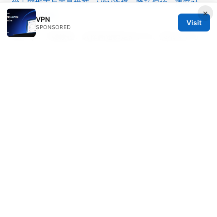
学上网指南与工具推荐，VPN选择、隐私保护、速度对
×
比与实战教程
VPN
Visit
SPONSORED
国内vpn 下载教程：选择高速稳定的VPN、隐私保护与
科学上网全指南（2025版）
© 2026 Mattburkephoto
Mattburkephoto Media Inc.
Unter den Linden 21
Berlin, Berlin, 10115
DE
press@mattburkephoto.com
+49 30 7491617