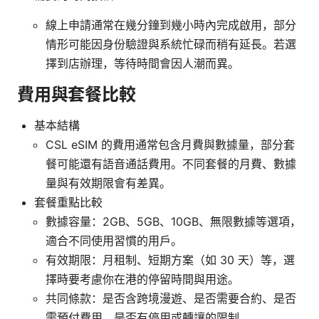
線上申請通常在幾分鐘到幾小時內完成啟用，部分
情形可能因身份驗證與系統忙碌而稍有延長。若選
擇到店辦理，等待時間會因人潮而異。
費用與套餐比較
基本結構
CSL eSIM 的費用通常包含月費與數據量，部分套
餐可能還有語音通話費用。不同套餐的月費、數據
量與有效期限會有差異。
套餐重點比較
數據容量：2GB、5GB、10GB、無限數據等選項，
適合不同使用習慣的用戶。
有效期限：月租制、短期方案（如 30 天）等，選
擇時要考慮你在港的停留時間與用途。
共同條款：是否含跨境漫遊、是否需要合約、是否
需預付費用、是否有停用或轉讓的限制。