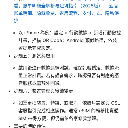
看，账单明细全解析与避坑指南（2025版）— 酒店
账单明细、隐藏收费、退房流程、支付方式、隐私保
护
以 iPhone 為例：設定 > 行動數據 > 新增行動數據
計畫，掃描 QR Code；Android 類似路徑，依裝
置提示完成設定。
步驟五：測試與啟用
啟用後進行數據連線測試，確保訊號穩定、數據流
量正常計費。若有語音需求，確認是否有對應的語
音服務或需額外開通。
步驟六：裝置管理與後續變更
如需更換裝置、轉讓、或取消，依賬戶設定與 CSL
客服指引完成相應操作。通常 eSIM 的轉移比實體
SIM 來得方便，但仍需依各家條款辦理。
需要的時間預估