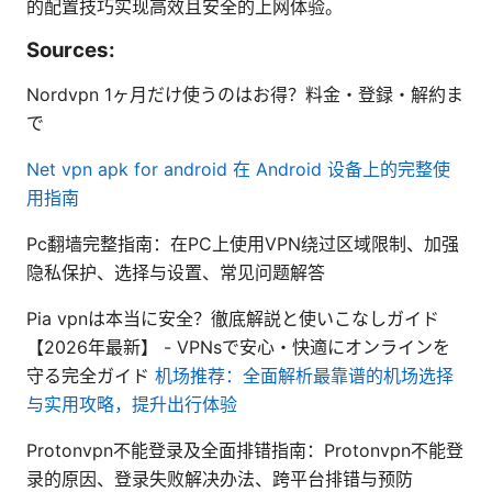
的配置技巧实现高效且安全的上网体验。
Sources:
Nordvpn 1ヶ月だけ使うのはお得？料金・登録・解約ま
で
Net vpn apk for android 在 Android 设备上的完整使
用指南
Pc翻墙完整指南：在PC上使用VPN绕过区域限制、加强
隐私保护、选择与设置、常见问题解答
Pia vpnは本当に安全？徹底解説と使いこなしガイド
【2026年最新】 - VPNsで安心・快適にオンラインを
守る完全ガイド
机场推荐：全面解析最靠谱的机场选择
与实用攻略，提升出行体验
Protonvpn不能登录及全面排错指南：Protonvpn不能登
录的原因、登录失败解决办法、跨平台排错与预防