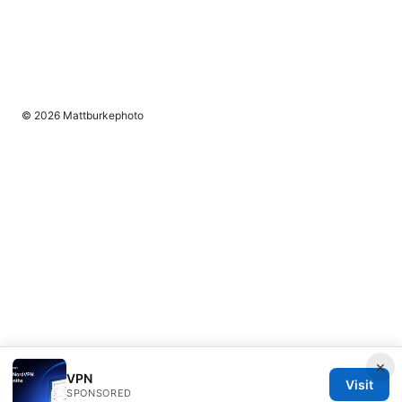
© 2026 Mattburkephoto
×
VPN
Visit
SPONSORED