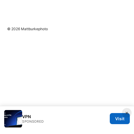
© 2026 Mattburkephoto
×
VPN
Visit
SPONSORED