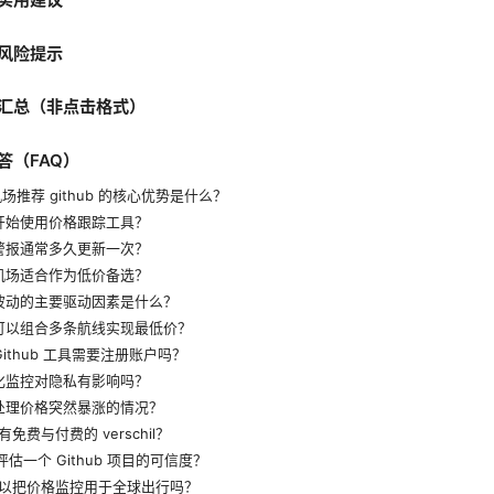
风险提示
汇总（非点击格式）
答（FAQ）
机场推荐 github 的核心优势是什么？
何开始使用价格跟踪工具？
格警报通常多久更新一次？
些机场适合作为低价备选？
格波动的主要驱动因素是什么？
否可以组合多条航线实现最低价？
 Github 工具需要注册账户吗？
动化监控对隐私有影响吗？
何处理价格突然暴涨的情况？
否有免费与付费的 verschil？
何评估一个 Github 项目的可信度？
我可以把价格监控用于全球出行吗？