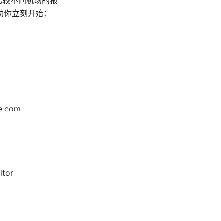
、比较不同机场的报
助你立刻开始：
e.com
itor