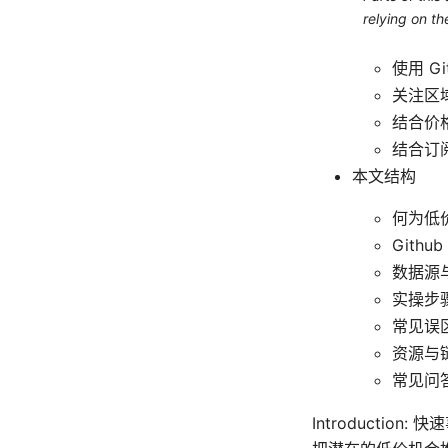
relying on th
使用 
关注区
结合价
结合订
本文结构
何为低
Gith
数据源
实操步
常见误
资源与
常见问答
Introducti