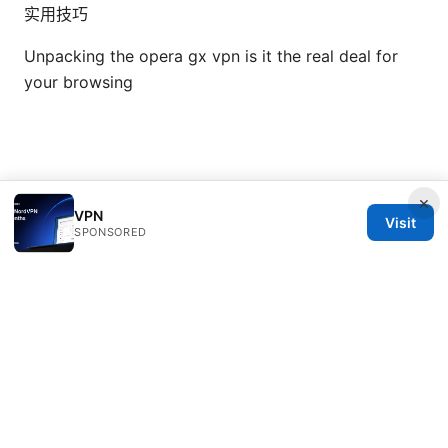
实用技巧
Unpacking the opera gx vpn is it the real deal for
your browsing
×
VPN
Visit
© 2026 Mattburkephoto
SPONSORED
Mattburkephoto Media Inc.
Unter den Linden 21
Berlin, Berlin, 10115
DE
press@mattburkephoto.com
+49 30 7491617
About
Privacy Policy
Terms of Use