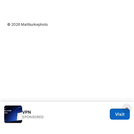
© 2026 Mattburkephoto
×
VPN
Visit
SPONSORED