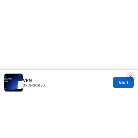
×
VPN
Visit
SPONSORED
Mattburkephoto Media Inc.
Unter den Linden 21
Berlin, Berlin, 10115
DE
press@mattburkephoto.com
+49 30 7491617