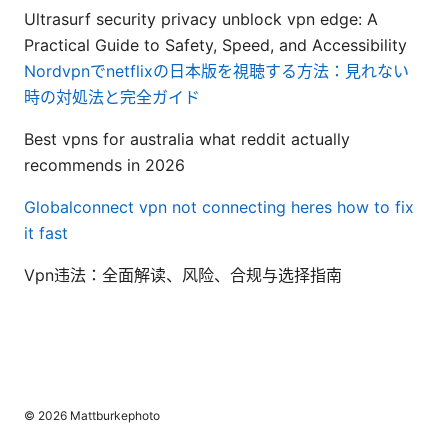
Ultrasurf security privacy unblock vpn edge: A
Practical Guide to Safety, Speed, and Accessibility
Nordvpnでnetflixの日本版を視聴する方法：見れない
時の対処法と完全ガイド
Best vpns for australia what reddit actually
recommends in 2026
Globalconnect vpn not connecting heres how to fix
it fast
Vpn违法：全面解读、风险、合规与选择指南
© 2026 Mattburkephoto