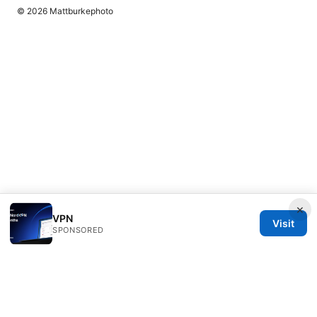
© 2026 Mattburkephoto
×
VPN
Visit
SPONSORED
Mattburkephoto Media Inc.
Unter den Linden 21
Berlin, Berlin, 10115