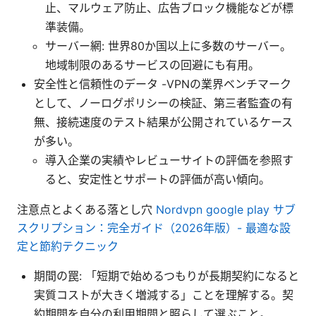
止、マルウェア防止、広告ブロック機能などが標
準装備。
サーバー網: 世界80か国以上に多数のサーバー。
地域制限のあるサービスの回避にも有用。
安全性と信頼性のデータ -VPNの業界ベンチマーク
として、ノーログポリシーの検証、第三者監査の有
無、接続速度のテスト結果が公開されているケース
が多い。
導入企業の実績やレビューサイトの評価を参照す
ると、安定性とサポートの評価が高い傾向。
注意点とよくある落とし穴
Nordvpn google play サブ
スクリプション：完全ガイド（2026年版）- 最適な設
定と節約テクニック
期間の罠: 「短期で始めるつもりが長期契約になると
実質コストが大きく増減する」ことを理解する。契
約期間を自分の利用期間と照らして選ぶこと。