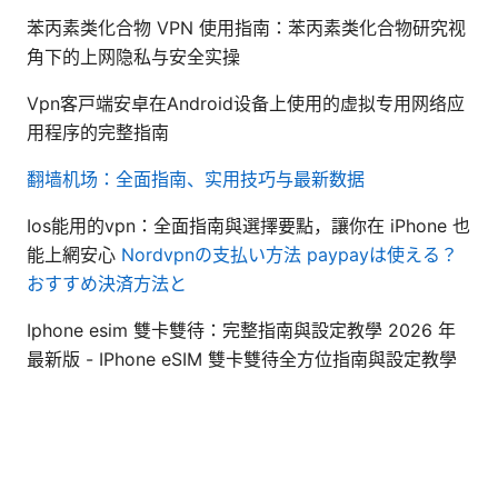
苯丙素类化合物 VPN 使用指南：苯丙素类化合物研究视
角下的上网隐私与安全实操
Vpn客户端安卓在Android设备上使用的虚拟专用网络应
用程序的完整指南
翻墙机场：全面指南、实用技巧与最新数据
Ios能用的vpn：全面指南與選擇要點，讓你在 iPhone 也
能上網安心
Nordvpnの支払い方法 paypayは使える？
おすすめ決済方法と
Iphone esim 雙卡雙待：完整指南與設定教學 2026 年
最新版 - IPhone eSIM 雙卡雙待全方位指南與設定教學