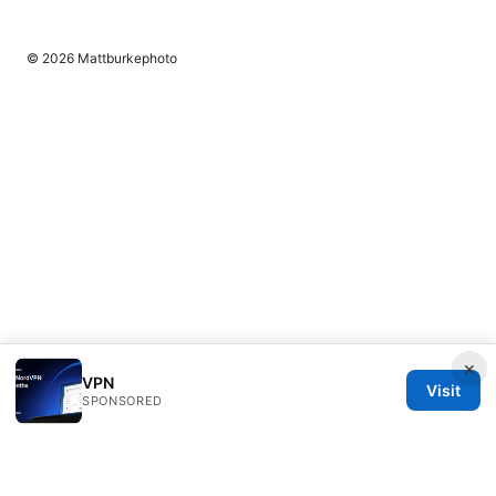
© 2026 Mattburkephoto
×
VPN
Visit
SPONSORED
Mattburkephoto Media Inc.