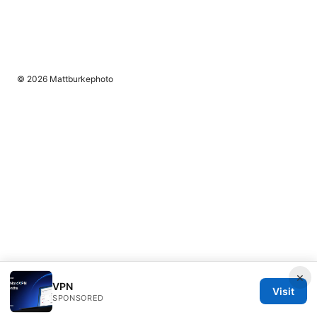
© 2026 Mattburkephoto
×
VPN
Visit
SPONSORED