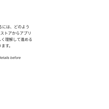
るには、どのよう
外ストアからアプリ
しく理解して進める
ります。
etails before