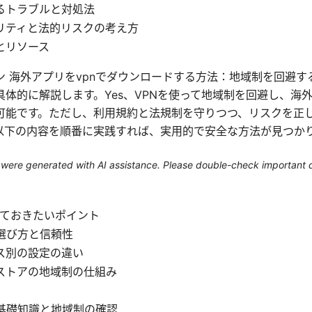
るトラブルと対処法
リティと法的リスクの考え方
とリソース
ン 海外アプリをvpnでダウンロードする方法：地域制を回避す
具体的に解説します。Yes、VPNを使って地域制を回避し、海
可能です。ただし、利用規約と法規制を守りつつ、リスクを正
以下の内容を順番に実践すれば、実用的で安全な方法が見つか
le were generated with AI assistance. Please double-check important d
ておきたいポイント
の選び方と信頼性
ス別の設定の違い
ストアの地域制の仕組み
の基礎知識と地域制の確認