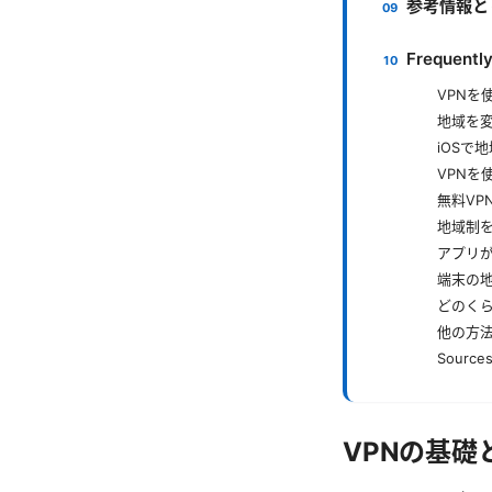
参考情報と
Frequentl
VPN
地域を
iOSで
VPNを
無料VP
地域制
アプリ
端末の
どのく
他の方
Sources
VPNの基礎