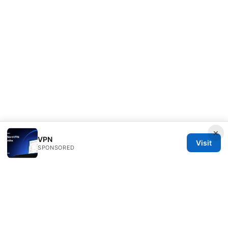
×
VPN
Visit
SPONSORED
Mattburkephoto Media Inc.
Unter den Linden 21
Berlin, Berlin, 10115
DE
press@mattburkephoto.com