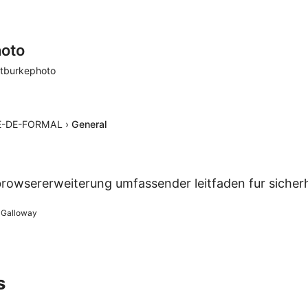
oto
tburkephoto
E-DE-FORMAL
›
General
owsererweiterung umfassender leitfaden fur sicher
 Galloway
s