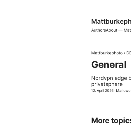
Mattburkeph
Authors
About — Mat
Mattburkephoto
›
D
General
Nordvpn edge br
privatsphare
12. April 2026
·
Marlowe
More topic