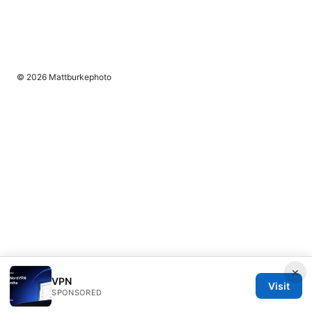
© 2026 Mattburkephoto
×
VPN
Visit
SPONSORED